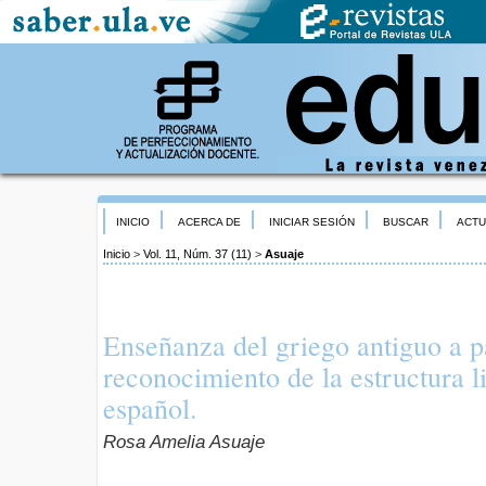
INICIO
ACERCA DE
INICIAR SESIÓN
BUSCAR
ACTU
Inicio
>
Vol. 11, Núm. 37 (11)
>
Asuaje
Enseñanza del griego antiguo a pa
reconocimiento de la estructura li
español.
Rosa Amelia Asuaje