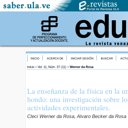
INICIO
ACERCA DE
INICIAR SESIÓN
BUSCAR
ACTU
Inicio
>
Vol. 11, Núm. 37 (11)
>
Werner da Rosa
La enseñanza de la física en la u
hondo: una investigación sobre los
actividades experimentales.
Cleci Werner da Rosa, Alvaro Becker da Rosa