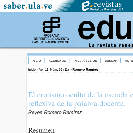
INICIO
ACERCA DE
INICIAR SESIÓN
BUSCAR
ACTU
Inicio
>
Vol. 11, Núm. 36 (11)
>
Romero Ramírez
El erotismo oculto de la escuela e
reflexiva de la palabra docente.
Reyes Romero Ramírez
Resumen