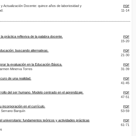
y Actualización Docente: quince años de laboriosidad y
PDF
ad.
11-14
 la práctica reflexiva de la palabra docente.
PDF
15-20
educación: buscando alternativas.
PDF
21-30
jorar la evaluación en la Educación Básica.
PDF
Carmen Minerva Torres
31-39
scuro de una realidad.
PDF
41-45
ollo del ser humano. Modelo centrado en el aprendizaje.
PDF
47-51
u incorporación en el currículo.
PDF
a Serrano Barquín
53-59
el universitario: fundamentos teóricos y actividades prácticas
PDF
61-71
os