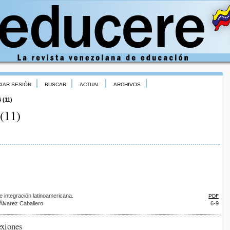
CIAR SESIÓN
BUSCAR
ACTUAL
ARCHIVOS
 (11)
(11)
e integración latinoamericana.
PDF
Álvarez Caballero
6-9
exiones