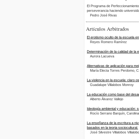
El Programa de Perfeccionamiento 
perseverancia haciendo universid
Pedro José Rivas
Artículos Arbitrados
El erotismo oculto de la escuela en
Reyes Romero Ramírez
Determinación de la calidad de la 
Aurora Lacueva
Alternativas de aplicación para me
María Electa Torres Perdomo, 
La violencia en la escuela: claro o
Guadalupe Villalobos Monroy
La educación como base del desarr
Alberto Álvarez Vallejo
Ideología ambiental y educación: s
Rocío Serrano Barquín, Carolin
La enseñanza de la escritura a niv
basados en la teoria sociocultural.
José Silvestre Villalobos Villalob