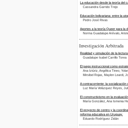
La educación desde la teoría del ca
Cassandra Garrido Trejo
Educación bolivariana: entre la uto
Pedro José Rivas
Aportes a la teoría Queer para la d
Norma Guadalupe Arévalo, Arist
Investigación Arbitrada
Realidad y simulación de la lectura
Guadalupe Isabel Carrillo Torea
El juego instruccional como estrat
Ana Iztúriz, Angélica Tineo, Yol
Mirsibel Rojas, Maylen Leardi, 
A contracorriente: la socialización
Luz María Velázquez Reyes, Jul
El constructivismo en la evaluación
María González, Ana Ismenia H
El proyecto de centro y la coordin
reforma educativa en Uruguay.
Eduardo Rodríguez Zidán