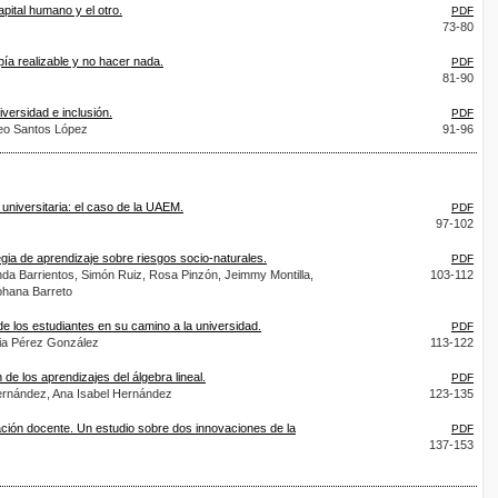
pital humano y el otro.
PDF
73-80
pía realizable y no hacer nada.
PDF
81-90
iversidad e inclusión.
PDF
eo Santos López
91-96
 universitaria: el caso de la UAEM.
PDF
97-102
egia de aprendizaje sobre riesgos socio-naturales.
PDF
anda Barrientos, Simón Ruiz, Rosa Pinzón, Jeimmy Montilla,
103-112
Johana Barreto
 de los estudiantes en su camino a la universidad.
PDF
ia Pérez González
113-122
 de los aprendizajes del álgebra lineal.
PDF
ernández, Ana Isabel Hernández
123-135
ación docente. Un estudio sobre dos innovaciones de la
PDF
137-153