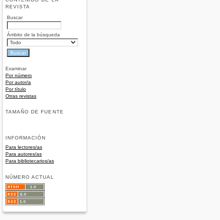
REVISTA
Buscar
Ámbito de la búsqueda
Examinar
Por número
Por autor/a
Por título
Otras revistas
TAMAÑO DE FUENTE
INFORMACIÓN
Para lectores/as
Para autores/as
Para bibliotecarios/as
NÚMERO ACTUAL