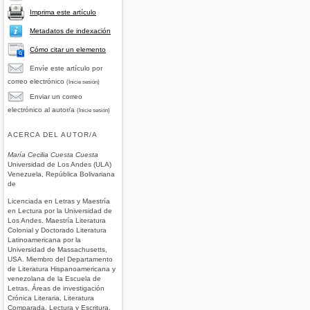
Imprima este artículo
Metadatos de indexación
Cómo citar un elemento
Envíe este artículo por
correo electrónico
(Inicie sesión)
Enviar un correo
electrónico al autor/a
(Inicie sesión)
ACERCA DEL AUTOR/A
María Cecilia Cuesta Cuesta
Universidad de Los Andes (ULA)
Venezuela, República Bolivariana
de
Licenciada en Letras y Maestría
en Lectura por la Universidad de
Los Andes. Maestría Literatura
Colonial y Doctorado Literatura
Latinoamericana por la
Universidad de Massachusetts,
USA. Miembro del Departamento
de Literatura Hispanoamericana y
venezolana de la Escuela de
Letras. Áreas de investigación
Crónica Literaria, Literatura
Comparada, Lectura y Escritura,