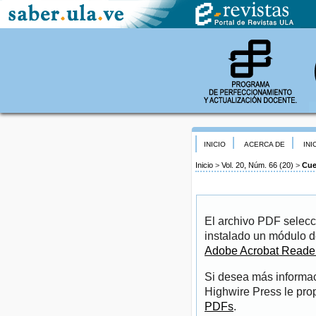
INICIO
ACERCA DE
INI
Inicio
>
Vol. 20, Núm. 66 (20)
>
Cue
El archivo PDF selecc
instalado un módulo d
Adobe Acrobat Reade
Si desea más informac
Highwire Press le pro
PDFs
.