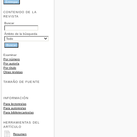
CONTENIDO DE LA
REVISTA
Buscar
Ámbito de la búsqueda
Examinar
Por número
Por autor/a
Por título
Otras revistas
TAMAÑO DE FUENTE
INFORMACIÓN
Para lectores/as
Para autores/as
Para bibliotecarios/as
HERRAMIENTAS DEL
ARTÍCULO
Resumen