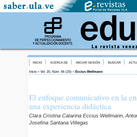
INICIO
ACERCA DE
INICIAR SESIÓN
BUSCAR
ACTU
Inicio
>
Vol. 20, Núm. 66 (20)
>
Eccius Wellmann
El enfoque comunicativo en la en
una experiencia didáctica
Clara Cristina Catarina Eccius Wellmann, Ant
Josefina Santana Villegas