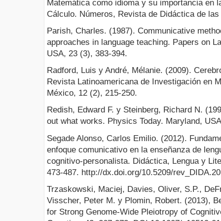
Matemática como idioma y su importancia en l
Cálculo. Números, Revista de Didáctica de las 
Parish, Charles. (1987). Communicative metho
approaches in language teaching. Papers on Lang
USA, 23 (3), 383-394.
Radford, Luis y André, Mélanie. (2009). Cerebr
Revista Latinoamericana de Investigación en 
México, 12 (2), 215-250.
Redish, Edward F. y Steinberg, Richard N. (199
out what works. Physics Today. Maryland, USA,
Segade Alonso, Carlos Emilio. (2012). Fundame
enfoque comunicativo en la enseñanza de lengu
cognitivo-personalista. Didáctica, Lengua y Lit
473-487. http://dx.doi.org/10.5209/rev_DIDA.2
Trzaskowski, Maciej, Davies, Oliver, S.P., DeFr
Visscher, Peter M. y Plomin, Robert. (2013), 
for Strong Genome-Wide Pleiotropy of Cognitive