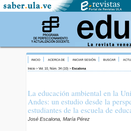
INICIO
ACERCA DE
INICIAR SESIÓN
BUSCAR
ACTU
Inicio
>
Vol. 10, Núm. 34 (10)
>
Escalona
La educación ambiental en la Un
Andes: un estudio desde la perspe
estudiantes de la escuela de educ
José Escalona, María Pérez