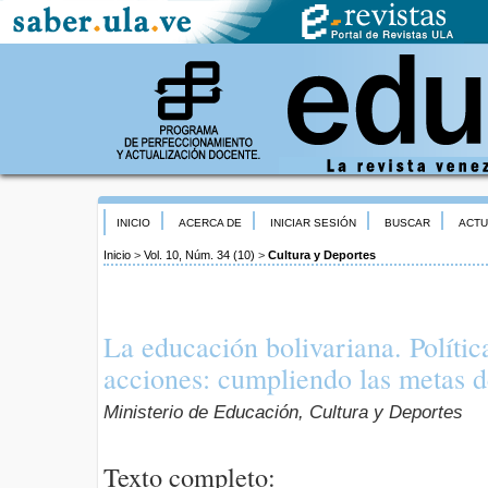
INICIO
ACERCA DE
INICIAR SESIÓN
BUSCAR
ACTU
Inicio
>
Vol. 10, Núm. 34 (10)
>
Cultura y Deportes
La educación bolivariana. Políti
acciones: cumpliendo las metas d
Ministerio de Educación, Cultura y Deportes
Texto completo: