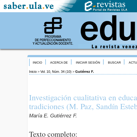
INICIO
ACERCA DE
INICIAR SESIÓN
BUSCAR
ACTU
Inicio
>
Vol. 10, Núm. 34 (10)
>
Gutiérrez F.
Investigación cualitativa en edu
tradiciones (M. Paz, Sandín Este
María E. Gutiérrez F.
Texto completo: