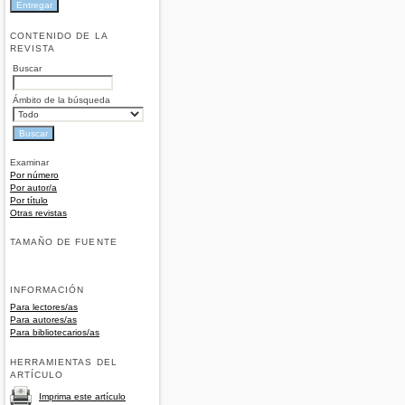
CONTENIDO DE LA
REVISTA
Buscar
Ámbito de la búsqueda
Examinar
Por número
Por autor/a
Por título
Otras revistas
TAMAÑO DE FUENTE
INFORMACIÓN
Para lectores/as
Para autores/as
Para bibliotecarios/as
HERRAMIENTAS DEL
ARTÍCULO
Imprima este artículo