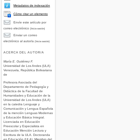
Metadatos de indexación
Cómo citar un elemento
Envíe este artículo por
correo electrónico
(Inicie sesión)
Enviar un correo
electrónico al autor/a
(Inicie sesión)
ACERCA DEL AUTOR/A
María E. Gutiérrez F.
Universidad de Los Andes (ULA)
Venezuela, República Bolivariana
de
Profesora Asociada del
Departamento de Pedagogía y
Didáctica de la Facultad de
Humanidades y Educación de la
Universidad de Los Andes (ULA)
en la catedra Lenguaje y
Comunicación y Lengua Española
de la mención Lenguas Modernas
y Educación Básica Integral.
Licenciada en Educación
Preescolar y Especialista en
Educación Mención Lectura y
Escritura de la ULA. Doctoranda
en Educación (ULA). Miembro del