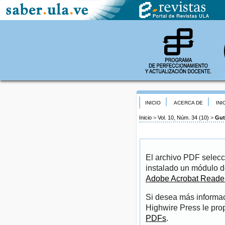
INICIO
ACERCA DE
INI
Inicio
>
Vol. 10, Núm. 34 (10)
>
Gut
El archivo PDF selecc
instalado un módulo d
Adobe Acrobat Reade
Si desea más informac
Highwire Press le pro
PDFs
.