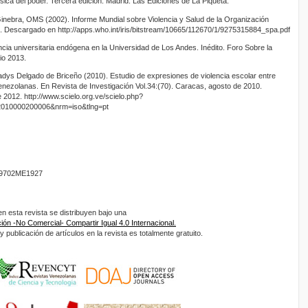
ísica del poder. Tercera edición. Madrid: Las Ediciones de La Piqueta.
inebra, OMS (2002). Informe Mundial sobre Violencia y Salud de la Organización
. Descargado en http://apps.who.int/iris/bitstream/10665/112670/1/9275315884_spa.pdf
ncia universitaria endógena en la Universidad de Los Andes. Inédito. Foro Sobre la
io 2013.
dys Delgado de Briceño (2010). Estudio de expresiones de violencia escolar entre
nezolanas. En Revista de Investigación Vol.34:(70). Caracas, agosto de 2010.
2012. http://www.scielo.org.ve/scielo.php?
42010000200006&nrm=iso&tlng=pt
9702ME1927
 esta revista se distribuyen bajo una
ón -No Comercial- Compartir Igual 4.0 Internacional.
 publicación de artículos en la revista es totalmente gratuito.