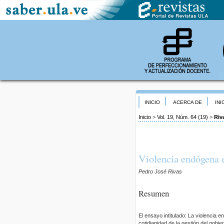
INICIO
ACERCA DE
INI
Inicio
>
Vol. 19, Núm. 64 (19)
>
Riv
Violencia endógena 
Pedro José Rivas
Resumen
El ensayo intitulado: La violencia 
cotidianidad de la gestión del gobie