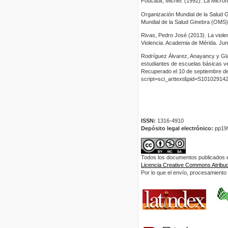
Foucault, Michel. (1992). La Microf
Organización Mundial de la Salud G
Mundial de la Salud Ginebra (OMS)
Rivas, Pedro José (2013). La viole
Violencia. Academia de Mérida. Jun
Rodríguez Álvarez, Anayancy y Gla
estudiantes de escuelas básicas ve
Recuperado el 10 de septiembre de 
script=sci_arttext&pid=S1010291
ISSN:
1316-4910
Depósito legal electrónico:
pp19
Todos los documentos publicados en
Licencia Creative Commons Atribuci
Por lo que el envío, procesamiento y