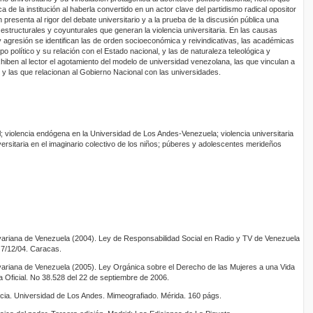
 de la institución al haberla convertido en un actor clave del partidismo radical opositor
presenta al rigor del debate universitario y a la prueba de la discusión pública una
structurales y coyunturales que generan la violencia universitaria. En las causas
y agresión se identifican las de orden socioeconómica y reivindicativas, las académicas
ipo político y su relación con el Estado nacional, y las de naturaleza teleológica y
hiben al lector el agotamiento del modelo de universidad venezolana, las que vinculan a
nal y las que relacionan al Gobierno Nacional con las universidades.
nal; violencia endógena en la Universidad de Los Andes-Venezuela; violencia universitaria
ersitaria en el imaginario colectivo de los niños; púberes y adolescentes merideños
variana de Venezuela (2004). Ley de Responsabilidad Social en Radio y TV de Venezuela
 7/12/04. Caracas.
variana de Venezuela (2005). Ley Orgánica sobre el Derecho de las Mujeres a una Vida
a Oficial. No 38.528 del 22 de septiembre de 2006.
ncia. Universidad de Los Andes. Mimeografiado. Mérida. 160 págs.