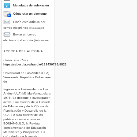
Metadatos de indexación
Cómo citar un elemento
Envíe este artículo por
correo electrónico
(Inicie sesión)
Enviar un correo
electrónico al autor/a
(Inicie sesión)
ACERCA DEL AUTOR/A
Pedro José Rivas
https://saber.ula.ve/handle/123456789/8823
Universidad de Los Andes (ULA)
Venezuela, República Bolivariana
de
Ingresó a la Universidad de Los
Andes (ULA) Mérida-Venezuela en
1975. Es docente e investigador
activo. Fue director de la Escuela
de Educación y de la Oficina de
Planificación y Desarrollo de la
ULA. Ha sido director de las
publicaciones académicas:
EQUIÁNGULO, la Revista
Iberoamericana de Educación
Matemática y Prospectiva. Es
cofundador de la revista