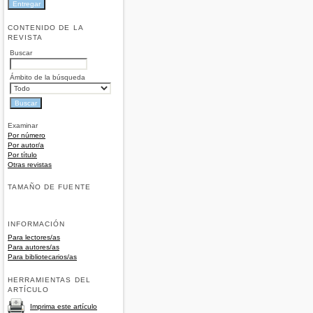
CONTENIDO DE LA
REVISTA
Buscar
Ámbito de la búsqueda
Examinar
Por número
Por autor/a
Por título
Otras revistas
TAMAÑO DE FUENTE
INFORMACIÓN
Para lectores/as
Para autores/as
Para bibliotecarios/as
HERRAMIENTAS DEL
ARTÍCULO
Imprima este artículo