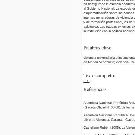
ha desfigurado la esencia académica
al Gobierno Nacional. La exposición 
esquematización sobre las causas e
internas generadoras de violencia 
y de formación profesional, las de t
axiológica. Las causas externas ex
la institución con la política nacio
Palabras clave
violencia universitaria o institucio
en Mérida-Venezuela; violencia univ
Texto completo:
PDF
Referencias
Asamblea Nacional. República Boli
(Gaceta Oficial N° 38.081 de fecha
Asamblea Nacional. República Boli
Libre de Violencia. Caracas. Gacet
Castellano Rubén (2005). La Viole