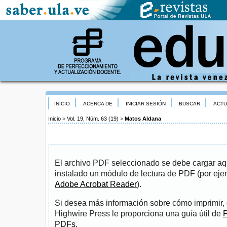
INICIO
ACERCA DE
INICIAR SESIÓN
BUSCAR
ACTU
Inicio
>
Vol. 19, Núm. 63 (19)
>
Matos Aldana
El archivo PDF seleccionado se debe cargar aqu
instalado un módulo de lectura de PDF (por eje
Adobe Acrobat Reader
).
Si desea más información sobre cómo imprimir, 
Highwire Press le proporciona una guía útil de
P
PDFs
.