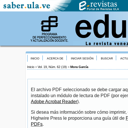
INICIO
ACERCA DE
INICIAR SESIÓN
BUSCAR
ACTU
Inicio
>
Vol. 19, Núm. 62 (19)
>
Mora García
El archivo PDF seleccionado se debe cargar aqu
instalado un módulo de lectura de PDF (por eje
Adobe Acrobat Reader
).
Si desea más información sobre cómo imprimir, 
Highwire Press le proporciona una guía útil de
P
PDFs
.