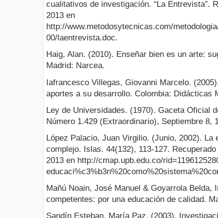
cualitativos de investigación. “La Entrevista”.
2013 en
http://www.metodosytecnicas.com/metodologi
00/laentrevista.doc.
Haig, Alan. (2010). Enseñar bien es un arte: su
Madrid: Narcea.
Iafrancesco Villegas, Giovanni Marcelo. (2005).
aportes a su desarrollo. Colombia: Didácticas 
Ley de Universidades. (1970). Gaceta Oficial d
Número 1.429 (Extraordinario), Septiembre 8, 
López Palacio, Juan Virgilio. (Junio, 2002). L
complejo. Islas. 44(132), 113-127. Recuperado 
2013 en http://cmap.upb.edu.co/rid=1196125
educaci%c3%b3n%20como%20sistema%20comp
Mañú Noain, José Manuel & Goyarrola Belda, I
competentes: por una educación de calidad. Ma
Sandín Esteban, María Paz. (2003). Investigaci