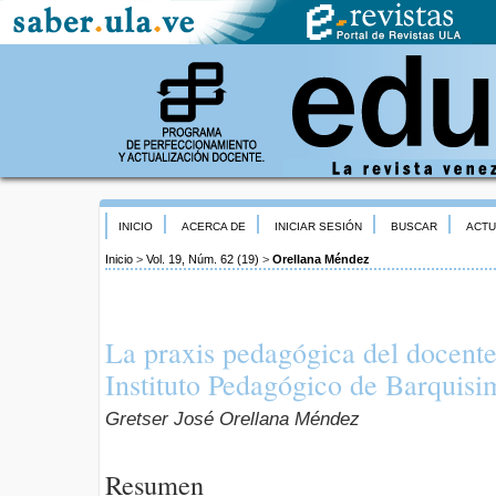
INICIO
ACERCA DE
INICIAR SESIÓN
BUSCAR
ACTU
Inicio
>
Vol. 19, Núm. 62 (19)
>
Orellana Méndez
La praxis pedagógica del docente
Instituto Pedagógico de Barquisi
Gretser José Orellana Méndez
Resumen