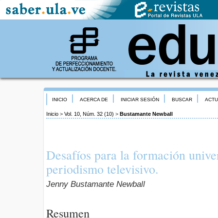
INICIO
ACERCA DE
INICIAR SESIÓN
BUSCAR
ACTU
Inicio
>
Vol. 10, Núm. 32 (10)
>
Bustamante Newball
Desafíos para la formación univer
periodismo televisivo.
Jenny Bustamante Newball
Resumen