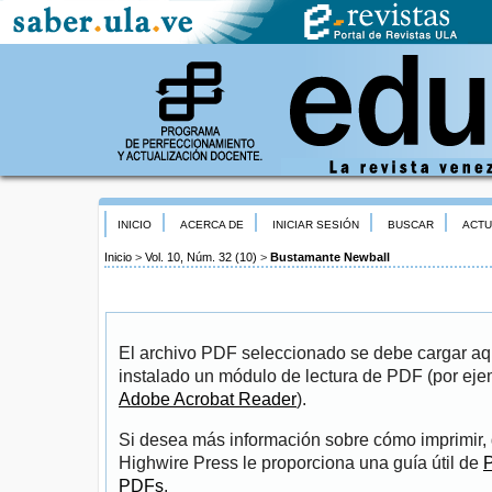
INICIO
ACERCA DE
INICIAR SESIÓN
BUSCAR
ACTU
Inicio
>
Vol. 10, Núm. 32 (10)
>
Bustamante Newball
El archivo PDF seleccionado se debe cargar aqu
instalado un módulo de lectura de PDF (por eje
Adobe Acrobat Reader
).
Si desea más información sobre cómo imprimir, 
Highwire Press le proporciona una guía útil de
P
PDFs
.