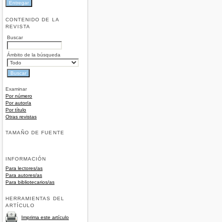
CONTENIDO DE LA
REVISTA
Buscar
Ámbito de la búsqueda
Examinar
Por número
Por autor/a
Por título
Otras revistas
TAMAÑO DE FUENTE
INFORMACIÓN
Para lectores/as
Para autores/as
Para bibliotecarios/as
HERRAMIENTAS DEL
ARTÍCULO
Imprima este artículo