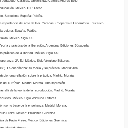
un pedagogo. Caracas: Universidad Católica Andrés Bello.
 educación. México, D.F: Uteha.
culo. Barcelona, España: Paidós.
importancia del acto de leer. Caracas: Cooperativa Laboratorio Educativo.
. Barcelona, España: Paidós.
rimido. México: Siglo XXI
Teoría y práctica de la liberación. Argentina: Ediciones Búsqueda.
 práctica de la libertad. México: Siglo XXI.
esperanza. 2ª. Ed. México: Siglo Veintiuno Editores.
83). La enseñanza: su teoría y su práctica. Madrid: Akal.
ículo: una reflexión sobre la práctica. Madrid: Morata.
is del currículo. Madrid: Morata. 7ma impresión.
s allá de la teoría de la reproducción. Madrid: Morata.
escuelas. México: Siglo Veintiuno Editores.
ción como base de la enseñanza. Madrid: Morata.
Paulo Freire. México: Ediciones Guernica.
tiva de Paulo Freire. México: Ediciones Guernica.
lto. Madrid: Morata.