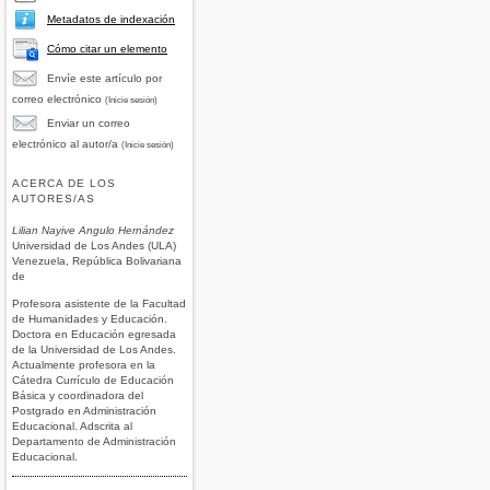
Metadatos de indexación
Cómo citar un elemento
Envíe este artículo por
correo electrónico
(Inicie sesión)
Enviar un correo
electrónico al autor/a
(Inicie sesión)
ACERCA DE LOS
AUTORES/AS
Lilian Nayive Angulo Hernández
Universidad de Los Andes (ULA)
Venezuela, República Bolivariana
de
Profesora asistente de la Facultad
de Humanidades y Educación.
Doctora en Educación egresada
de la Universidad de Los Andes.
Actualmente profesora en la
Cátedra Currículo de Educación
Básica y coordinadora del
Postgrado en Administración
Educacional. Adscrita al
Departamento de Administración
Educacional.