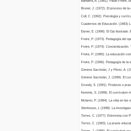
Bandera, A. (1981). Paulo Freire, 
Bruner, J. (1972). El proceso de la
Coll, C. (1992). Psicología y currí
Cuadernos de Educación. (1983) La 
Eisner, E. (1998). El Ojo Ilustrado
Freire, P. (1973). Pedagogía del op
Freire, P. (1974). Concientización. 
Freire, P. (1980). La educación como
Freire, P. (1996). Pedagogía de la 
Gimeno Sacristán, J y Pérez, A. (19
Gimeno Sacristán, J. (1998). El curr
Grundy, S. (1991). Producto o prax
Kemmis, S. (1998). El currículum má
Mclaren, P. (1984). La vida en las 
Stenhouse, L (1998). La investiga
Torres, C. (1977). Entrevista con 
Torres, C. (1983). La praxis educa
Torres, J. (1996). El currículum ocu