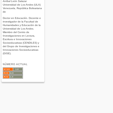
Aníbal León Salazar
Universidad de Los Andes (ULA)
Venezuela, República Bolivariana
de
Doctor en Educación. Docente e
investigador de la Facultad de
Humanidades y Educación de la
Universidad de Los Andes.
Miembro del Centro de
Investigaciones en Lectura,
Escritura e Innovaciones
Socioeducativas (CENDILES) y
del Grupo de Investigaciones e
Innovaciones Socioeducativas
(GISE).
NÚMERO ACTUAL