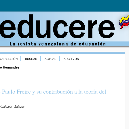
CIAR SESIÓN
BUSCAR
ACTUAL
ARCHIVOS
o Hernández
e Paulo Freire y su contribución a la teoría del
níbal León Salazar