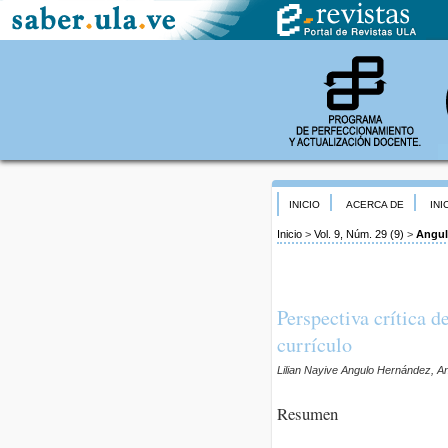
INICIO
ACERCA DE
INI
Inicio
>
Vol. 9, Núm. 29 (9)
>
Angul
Perspectiva crítica d
currículo
Lilian Nayive Angulo Hernández, A
Resumen