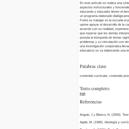
En este artículo se realiza una sínt
aspectos estructurales y funcional
educando y educador tienen el derec
un programa elaborado dialógicament
Freire es trabajar en la escuela el 
upone apoyar el desarrollo de la c
acuerdo con su realidad, experienc
que esperar que los demás interpre
postula la búsqueda de temas signif
problemas y su vinculación con otro
una investigación cooperativa llev
educativo) se va elaborando una teo
Palabras clave
contenido curricular; contenido pre
Texto completo:
PDF
Referencias
Angulo, J y Blanco, N. (2000). Teorí
Apple, M. (1986). Ideología y currí