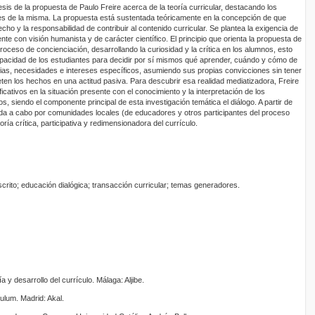
esis de la propuesta de Paulo Freire acerca de la teoría curricular, destacando los
es de la misma. La propuesta está sustentada teóricamente en la concepción de que
ho y la responsabilidad de contribuir al contenido curricular. Se plantea la exigencia de
e con visión humanista y de carácter científico. El principio que orienta la propuesta de
proceso de concienciación, desarrollando la curiosidad y la crítica en los alumnos, esto
apacidad de los estudiantes para decidir por sí mismos qué aprender, cuándo y cómo de
ias, necesidades e intereses específicos, asumiendo sus propias convicciones sin tener
ten los hechos en una actitud pasiva. Para descubrir esa realidad mediatizadora, Freire
icativos en la situación presente con el conocimiento y la interpretación de los
s, siendo el componente principal de esta investigación temática el diálogo. A partir de
ada a cabo por comunidades locales (de educadores y otros participantes del proceso
ría crítica, participativa y redimensionadora del currículo.
scrito; educación dialógica; transacción curricular; temas generadores.
a y desarrollo del currículo. Málaga: Aljibe.
culum. Madrid: Akal.