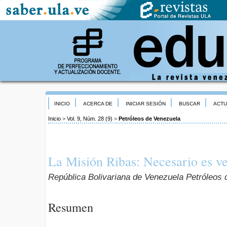
INICIO
ACERCA DE
INICIAR SESIÓN
BUSCAR
ACTU
Inicio
>
Vol. 9, Núm. 28 (9)
>
Petróleos de Venezuela
La Misión Ribas: Necesario es ve
República Bolivariana de Venezuela Petróleos
Resumen