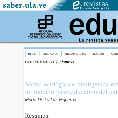
INICIO
ACERCA DE
INICIAR SESIÓN
BUSCAR
ACTU
Inicio
>
Vol. 9, Núm. 28 (9)
>
Figueroa
Moral ecológica e inteligencia e
un modelo psicoeducativo del car
María De La Luz Figueroa
Resumen