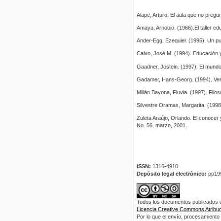
Alape, Arturo. El aula que no preg
Amaya, Arnobio. (1966).El taller edu
Ander-Egg, Ezequiel. (1995). Un puen
Calvo, José M. (1994). Educación y f
Gaadner, Jostein. (1997). El mundo 
Gadamer, Hans-Georg. (1994). Ver
Millán Bayona, Fluvia. (1997). Filo
Silvestre Oramas, Margarita. (1998
Zuleta Araújo, Orlando. El conocer
No. 56, marzo, 2001.
ISSN:
1316-4910
Depósito legal electrónico:
pp19
Todos los documentos publicados en
Licencia Creative Commons Atribuci
Por lo que el envío, procesamiento y