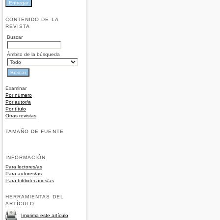
CONTENIDO DE LA
REVISTA
Buscar
Ámbito de la búsqueda
Examinar
Por número
Por autor/a
Por título
Otras revistas
TAMAÑO DE FUENTE
INFORMACIÓN
Para lectores/as
Para autores/as
Para bibliotecarios/as
HERRAMIENTAS DEL
ARTÍCULO
Imprima este artículo