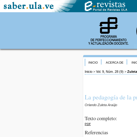
INICIO
ACERCA DE
INI
Inicio
>
Vol. 9, Núm. 28 (9)
>
Zulet
La pedagogía de la p
Orlando Zuleta Araújo
Texto completo:
PDF
Referencias