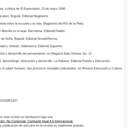
unta, crónica de El Espectador, 23 de mayo 1998.
cativo, Bogotá: Editorial Magisterio.
te entre la escuela y la vida. Magisterio del Río de la Plata.
ilosofía en el aula. Barcelona: Editorial Paidós.
de Sofía. Bogotá: Editorial Siruela/Norma.
dad y método. Salamanca: Editorial Sígueme.
sofía y desarrollo del pensamiento, en Magazín Aula Urbana, No. 12.
). Aprendizaje, educación y desarrollo. La Habana: Editorial Pueblo y Educación.
 y el saber humano: dos procesos mentales indisolubles, en Revista Educación y Cultura,
9702ME1927
 esta revista se distribuyen bajo una
ón -No Comercial- Compartir Igual 4.0 Internacional.
 publicación de artículos en la revista es totalmente gratuito.