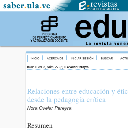
INICIO
ACERCA DE
INICIAR SESIÓN
BUSCAR
ACTU
Inicio
>
Vol. 8, Núm. 27 (8)
>
Ovelar Pereyra
Relaciones entre educación y éti
desde la pedagogía crítica
Nora Ovelar Pereyra
Resumen