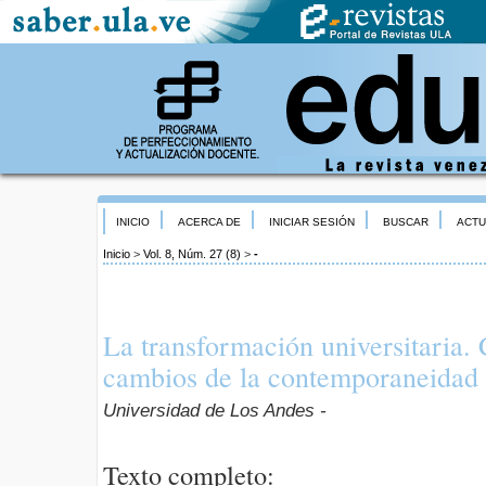
INICIO
ACERCA DE
INICIAR SESIÓN
BUSCAR
ACTU
Inicio
>
Vol. 8, Núm. 27 (8)
>
-
La transformación universitaria.
cambios de la contemporaneidad
Universidad de Los Andes -
Texto completo: