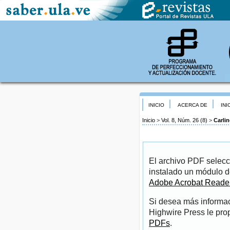
INICIO
ACERCA DE
INI
Inicio
>
Vol. 8, Núm. 26 (8)
>
Carli
El archivo PDF selecc
instalado un módulo d
Adobe Acrobat Reade
Si desea más informac
Highwire Press le pro
PDFs
.