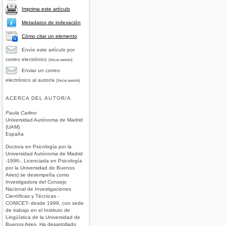
Imprima este artículo
Metadatos de indexación
Cómo citar un elemento
Envíe este artículo por
correo electrónico
(Inicie sesión)
Enviar un correo
electrónico al autor/a
(Inicie sesión)
ACERCA DEL AUTOR/A
Paula Carlino
Universidad Autónoma de Madrid
(UAM)
España
Doctora en Psicología por la
Universidad Autónoma de Madrid
-1996-, Licenciada en Psicología
por la Universidad de Buenos
Aires) se desempeña como
Investigadora del Consejo
Nacional de Investigaciones
Científicas y Técnicas -
CONICET- desde 1999, con sede
de trabajo en el Instituto de
Lingüística de la Universidad de
Buenos Aires. Ha desarrollado