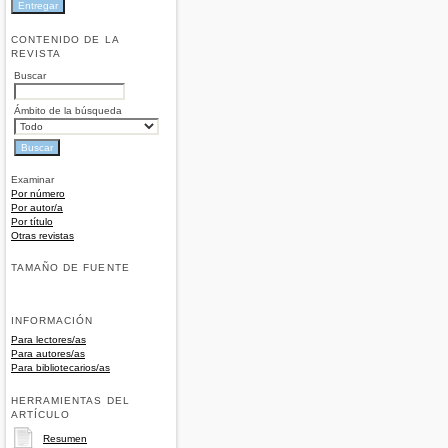
CONTENIDO DE LA
REVISTA
Buscar
Ámbito de la búsqueda
Examinar
Por número
Por autor/a
Por título
Otras revistas
TAMAÑO DE FUENTE
INFORMACIÓN
Para lectores/as
Para autores/as
Para bibliotecarios/as
HERRAMIENTAS DEL
ARTÍCULO
Resumen