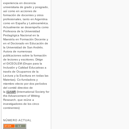
experiencia en docencia
universitaria de grado y posgrado,
así como en acciones de
formación de docentes y otros
profesionales, tanto en Argentina
como en España y Latinoamérica.
Actualmente se desempeña como
Profesora de la Universidad
Pedagógica Nacional en la
Maestría en Formación Docente y
en el Doctorado en Educación de
la Universidad de San Andrés.
Autora de numerosas
publicaciones sobre la formación
de lectores y escritores. Dirige
el GICEOLEM (Grupo para la
Inclusión y Calidad Educativas a
través de Ocuparnos de la
Lectura y la Escritura en todas las
Materias). Co-fundadora y
miembro electo por dos períodos
del comité directivo de
la
ISAWR
(International Society for
the Advancement of Writing
Research, que reúne a
investigadores de los cinco
continentes)
NÚMERO ACTUAL