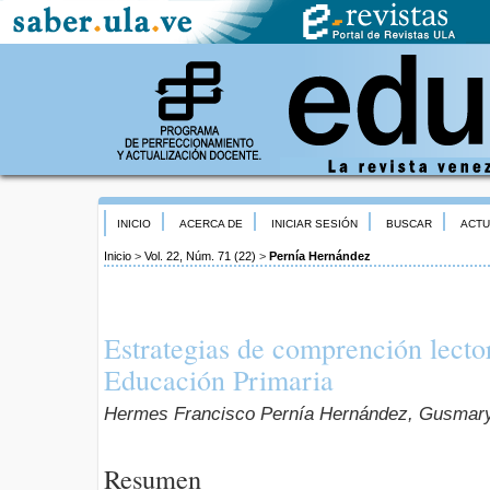
INICIO
ACERCA DE
INICIAR SESIÓN
BUSCAR
ACTU
Inicio
>
Vol. 22, Núm. 71 (22)
>
Pernía Hernández
Estrategias de comprención lecto
Educación Primaria
Hermes Francisco Pernía Hernández, Gusma
Resumen