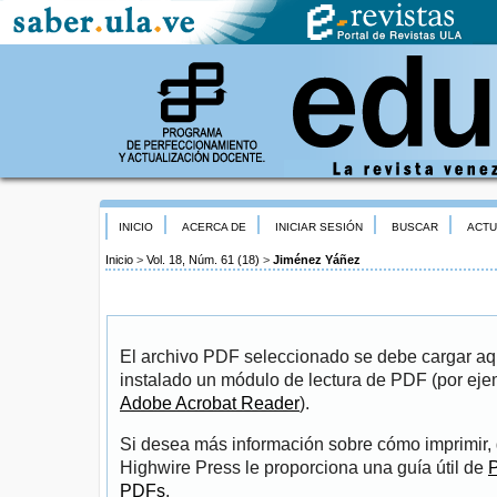
INICIO
ACERCA DE
INICIAR SESIÓN
BUSCAR
ACTU
Inicio
>
Vol. 18, Núm. 61 (18)
>
Jiménez Yáñez
El archivo PDF seleccionado se debe cargar aqu
instalado un módulo de lectura de PDF (por eje
Adobe Acrobat Reader
).
Si desea más información sobre cómo imprimir, 
Highwire Press le proporciona una guía útil de
P
PDFs
.