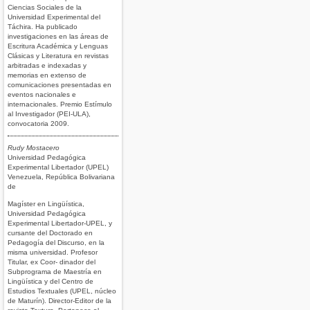
Ciencias Sociales de la
Universidad Experimental del
Táchira. Ha publicado
investigaciones en las áreas de
Escritura Académica y Lenguas
Clásicas y Literatura en revistas
arbitradas e indexadas y
memorias en extenso de
comunicaciones presentadas en
eventos nacionales e
internacionales. Premio Estímulo
al Investigador (PEI-ULA),
convocatoria 2009.
Rudy Mostacero
Universidad Pedagógica
Experimental Libertador (UPEL)
Venezuela, República Bolivariana
de
Magíster en Lingüística,
Universidad Pedagógica
Experimental Libertador-UPEL, y
cursante del Doctorado en
Pedagogía del Discurso, en la
misma universidad. Profesor
Titular, ex Coor- dinador del
Subprograma de Maestría en
Lingüística y del Centro de
Estudios Textuales (UPEL, núcleo
de Maturín). Director-Editor de la