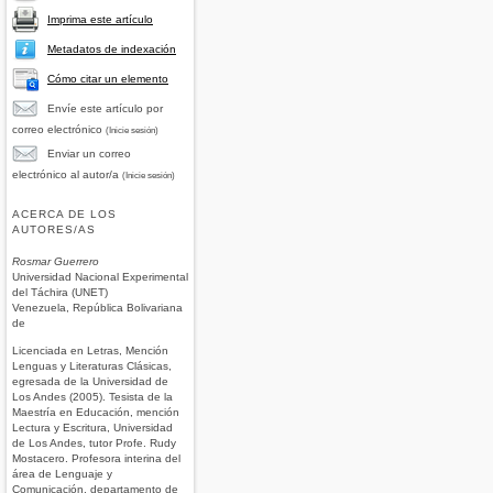
Imprima este artículo
Metadatos de indexación
Cómo citar un elemento
Envíe este artículo por
correo electrónico
(Inicie sesión)
Enviar un correo
electrónico al autor/a
(Inicie sesión)
ACERCA DE LOS
AUTORES/AS
Rosmar Guerrero
Universidad Nacional Experimental
del Táchira (UNET)
Venezuela, República Bolivariana
de
Licenciada en Letras, Mención
Lenguas y Literaturas Clásicas,
egresada de la Universidad de
Los Andes (2005). Tesista de la
Maestría en Educación, mención
Lectura y Escritura, Universidad
de Los Andes, tutor Profe. Rudy
Mostacero. Profesora interina del
área de Lenguaje y
Comunicación, departamento de