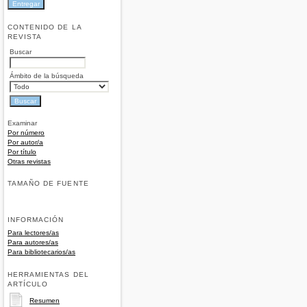
CONTENIDO DE LA
REVISTA
Buscar
Ámbito de la búsqueda
Examinar
Por número
Por autor/a
Por título
Otras revistas
TAMAÑO DE FUENTE
INFORMACIÓN
Para lectores/as
Para autores/as
Para bibliotecarios/as
HERRAMIENTAS DEL
ARTÍCULO
Resumen