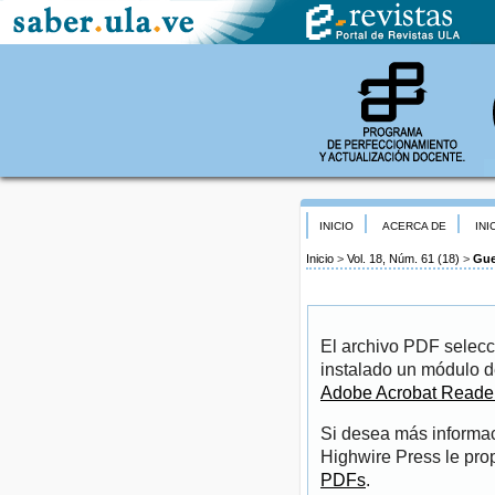
INICIO
ACERCA DE
INI
Inicio
>
Vol. 18, Núm. 61 (18)
>
Gue
El archivo PDF selecc
instalado un módulo d
Adobe Acrobat Reade
Si desea más informac
Highwire Press le pro
PDFs
.