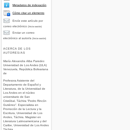
Metadatos de indexación
Cómo citar un elemento
Envíe este artículo por
correo electrónico
(Inicie sesión)
Enviar un correo
electrónico al autor/a
(Inicie sesión)
ACERCA DE LOS
AUTORES/AS
María Alexandra Alba Paredes
Universidad de Los Andes (ULA)
Venezuela, República Bolivariana
de
Profesora Asistente del
Departamento de Español y
Literatura, de la Universidad de
Los Andes en el núcleo
universitario de San
Cristóbal, Táchira “Pedro Rincón
Gutiérrez”. Especialista en
Promoción de la Lectura y la
Escritura, Universidad de Los
Andes, Táchira. Magister en
Literatura Latinoamericana y del
Caribe, Universidad de Los Andes
Táchira.