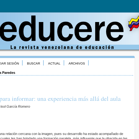
CIAR SESIÓN
BUSCAR
ACTUAL
ARCHIVOS
a Paredes
para informar: una experiencia más allá del aula
risol García Romero
a relación cercana con la imagen, pues su desarrollo ha estado acom­pañado de
cua­les les han brindado una formación paralela, más influyente que la ofrecida en las