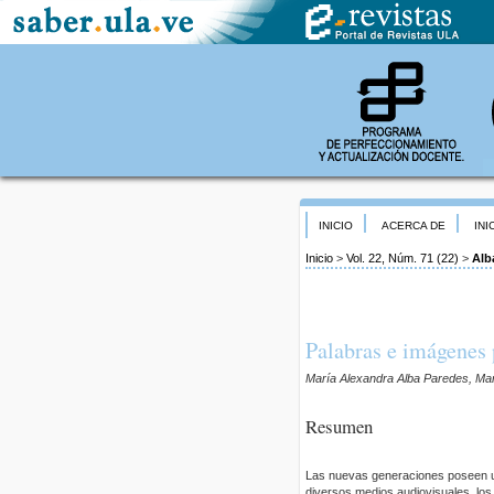
INICIO
ACERCA DE
INI
Inicio
>
Vol. 22, Núm. 71 (22)
>
Alb
Palabras e imágenes 
María Alexandra Alba Paredes, Ma
Resumen
Las nuevas generaciones poseen un
diversos medios audiovisuales, los 