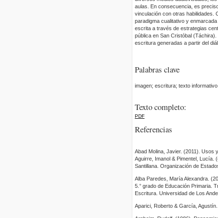
aulas. En conse­cuencia, es preciso
vinculación con otras habilidades. 
paradigma cualitativo y enmarcada 
escrita a través de estra­tegias c
pública en San Cristóbal (Táchira).
escritura generadas a partir del di
Palabras clave
imagen; escritura; texto informativ
Texto completo:
PDF
Referencias
Abad Molina, Javier. (2011). Usos 
Aguirre, Imanol & Pimentel, Lucía. 
Santillana. Organización de Estado
Alba Paredes, María Alexandra. (20
5.° grado de Educación Primaria. Tr
Escritura. Universidad de Los Ande
Aparici, Roberto & García, Agustín.