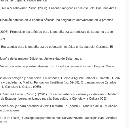
to visual. España: Paidós Ibérica.
 Alicia & Tabakman, Silvia. (2008). Enseñar imágenes en la escuela. Bue¬nos Aires:
ducación estética en la escuela básica: una asignatura desvalorada en la práctica
.
 (2006). Proposiciones teóricas para la enseñanza-aprendizaje de la escritu¬ra en
-83.
 Estrategias para la enseñanza de educación estética en la escuela. Caracas: El
Filosofía de la imagen. Ediciones Universidad de Salamanca.
Museo: escuela de puertas abiertas. En: La educación en el museo. Bogotá: Museo
ución tecnológica y educación. En Jiménez, Lucina & Aguirre, Imanol & Pimentel, Lucía.
ura y ciudadanía. Madrid: Fundación Santillana (pp. 59-68). Organización de Estados
la Ciencia y la Cultura (OEI).
 Pimentel, Lucia. (Coord.). (2011) Educación artística, cultura y ciuda¬danía. Madrid:
 de Estados Iberoamericanos para la Educación, la Ciencia y la Cultura (OEI).
nder a dibujar para aprender a vivir. En Marín, R. (coord.). Didáctica de la Educación
son Educadores.
 Cultura (2007). Catálogo del patrimonio cultural venezolano. Municipio San Cristóbal.
tural.