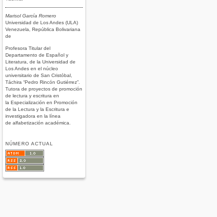
Marisol García Romero
Universidad de Los Andes (ULA)
Venezuela, República Bolivariana
de
Profesora Titular del
Departamento de Español y
Literatura, de la Universidad de
Los Andes en el núcleo
universitario de San Cristóbal,
Táchira “Pedro Rincón Gutiérrez”.
Tutora de proyectos de promoción
de lectura y escritura en
la Especialización en Promoción
de la Lectura y la Escritura e
investigadora en la línea
de alfabetización académica.
NÚMERO ACTUAL