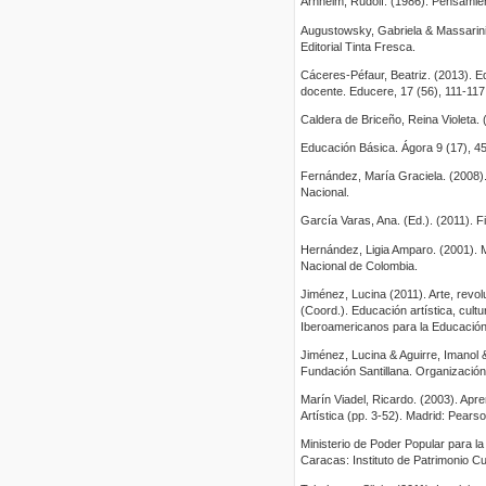
Arnheim, Rudolf. (1986). Pensamien
Augustowsky, Gabriela & Massarini,
Editorial Tinta Fresca.
Cáceres-Péfaur, Beatriz. (2013). E
docente. Educere, 17 (56), 111-117
Caldera de Briceño, Reina Violeta.
Educación Básica. Ágora 9 (17), 45
Fernández, María Graciela. (2008).
Nacional.
García Varas, Ana. (Ed.). (2011). 
Hernández, Ligia Amparo. (2001). 
Nacional de Colombia.
Jiménez, Lucina (2011). Arte, revol
(Coord.). Educación artística, cult
Iberoamericanos para la Educación, 
Jiménez, Lucina & Aguirre, Imanol &
Fundación Santillana. Organización
Marín Viadel, Ricardo. (2003). Apre
Artística (pp. 3-52). Madrid: Pear
Ministerio de Poder Popular para la
Caracas: Instituto de Patrimonio Cul