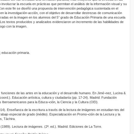
 involucrar la escuela en prácticas que permitan el análisis de la información visual y su
Con este fin se di­señó una propuesta de intervención pedagógica sus­tentada en el
en la investigación-acción, con el objetivo de desarrollar destrezas de comunicación
entradas en la imagen en los alumnos del 5° grado de Educación Primaria de una escuela
 Los textos producidos y analizados evidenciaron un incremento de las habili­dades de
álogo con la imagen.
o; educación primaria.
y funciones de las artes en la educación y el desarrollo humano. En Jimé¬nez, Lucina &
(coord.). Educación artística, cultura y ciudadanía (pp. 17-24). Madrid: Fundación
s Iberoamericanos para la Educa¬ción, la Ciencia y la Cultura (OEI).
14). Enseñanza de la escritura a través de la lectura de imágenes en estudian-tes del
abajo especial de grado (inédito). Especialización en Promo¬ción de la Lectura y la
s, Táchira.
 (1989). Lectura de imágenes. (2ª. ed.). Madrid: Ediciones de La Torre.