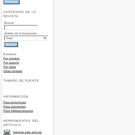
CONTENIDO DE LA
REVISTA
Buscar
Ámbito de la búsqueda
Examinar
Por número
Por autor/a
Por título
Otras revistas
TAMAÑO DE FUENTE
INFORMACIÓN
Para lectores/as
Para autores/as
Para bibliotecarios/as
HERRAMIENTAS DEL
ARTÍCULO
Imprima este artículo