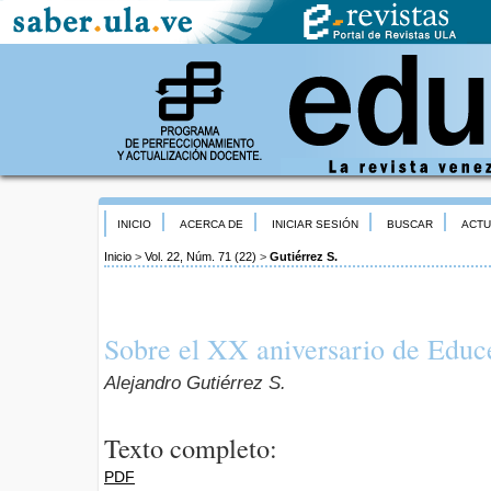
INICIO
ACERCA DE
INICIAR SESIÓN
BUSCAR
ACTU
Inicio
>
Vol. 22, Núm. 71 (22)
>
Gutiérrez S.
Sobre el XX aniversario de Educ
Alejandro Gutiérrez S.
Texto completo:
PDF