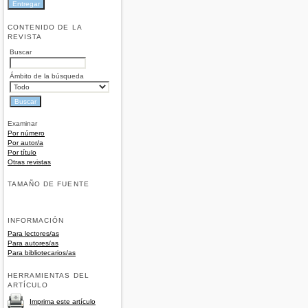
CONTENIDO DE LA
REVISTA
Buscar
Ámbito de la búsqueda
Examinar
Por número
Por autor/a
Por título
Otras revistas
TAMAÑO DE FUENTE
INFORMACIÓN
Para lectores/as
Para autores/as
Para bibliotecarios/as
HERRAMIENTAS DEL
ARTÍCULO
Imprima este artículo