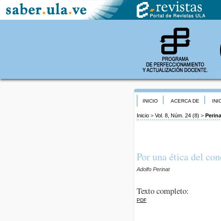
INICIO
ACERCA DE
INI
Inicio
>
Vol. 8, Núm. 24 (8)
>
Perina
Por una ética del co
Adolfo Perinat
Texto completo:
PDF