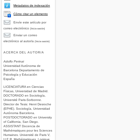
Metadatos de indexación
Cómo citar un elemento
Envíe este artículo por
correo electrónico
(Inicie sesión)
Enviar un correo
electrónico al autor/a
(Inicie sesión)
ACERCA DEL AUTOR/A
Adolfo Perinat
Universidad Autónoma de
Barcelona Departamento de
Psicología y Educación
España
LICENCIATURA en Ciencias
Físicas, Universidad de Madrid.
DOCTORADO en Sociología,
Université Paris-Sorbonne.
Director de Tesis: Henri Desroche
(EPHE). Sociología, Universidad
Autónoma Barcelona.
POSTDOCTORADO en University
of California, San Diego.
ASSISTANT Docencia de
Mathématiques pour les Sciences
Humaines. Université de Paris V,
U.E.R. Mathématiques, Logique