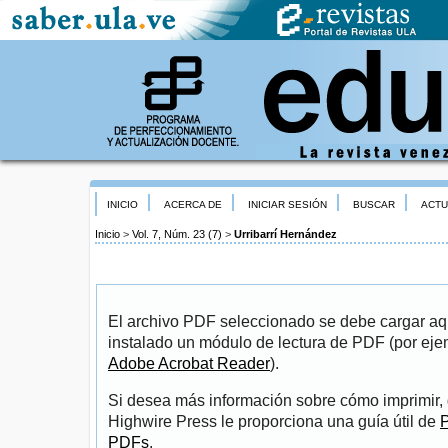
INICIO
ACERCA DE
INICIAR SESIÓN
BUSCAR
ACTU
Inicio
>
Vol. 7, Núm. 23 (7)
>
Urribarrí Hernández
El archivo PDF seleccionado se debe cargar aqu
instalado un módulo de lectura de PDF (por eje
Adobe Acrobat Reader
).
Si desea más información sobre cómo imprimir, 
Highwire Press le proporciona una guía útil de
P
PDFs
.