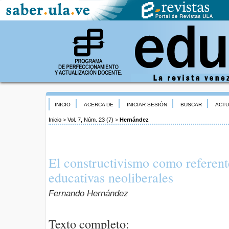
INICIO
ACERCA DE
INICIAR SESIÓN
BUSCAR
ACTU
Inicio
>
Vol. 7, Núm. 23 (7)
>
Hernández
El constructivismo como referent
educativas neoliberales
Fernando Hernández
Texto completo: