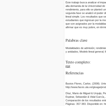
Este trabajo busca analizar el impa
alta demanda de la Universidad de 
rendimiento, para ello se planteó 
segunda fase se analizó el poder d
lineal simple. Los resultados que 
estudiantes que ingresan por la mo
que son asignados por la modalida
afirmar que es muy pobre, en térm
Palabras clave
Modalidades de admisión; rendimie
y anidados; Modelo lineal general; 
Texto completo:
PDF
Referencias
Bustos Flores, Carlos. (2008). Univ
http://www.faces.ula.ve/gisaga/pro
Díaz, Mario de Miguel & Urquijo, 
Espinar, Sebastián & Vidal García,
Comparación de los resultados entr
Páginas: 357-383. Disponible en: ht