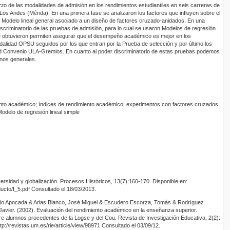
cto de las modalidades de admisión en los rendimientos estudiantiles en seis carreras de
Los Andes (Mérida). En una primera fase se analizaron los factores que influyen sobre el
un Modelo lineal general asociado a un diseño de factores cruzado-anidados. En una
iscriminatorio de las pruebas de admisión, para lo cual se usaron Modelos de regresión
se obtuvieron permiten asegurar que el desempeño académico es mejor en los
dalidad OPSU seguidos por los que entran por la Prueba de selección y por último los
d Convenio ULA-Gremios. En cuanto al poder discriminatorio de estas pruebas podemos
inos generales.
nto académico; índices de rendimiento académico; experimentos con factores cruzados
Modelo de regresión lineal simple
ersidad y globalización. Procesos Históricos, 13(7):160-170. Disponible en:
ducto/I_5.pdf Consultado el 18/03/2013.
Peio Apocada & Arias Blanco, José Miguel & Escudero Escorza, Tomás & Rodríguez
 Javier. (2002). Evaluación del rendimiento académico en la enseñanza superior.
e alumnos procedentes de la Logse y del Cou. Revista de Investigación Educativa, 2(2):
tp://revistas.um.es/rie/article/view/98971 Consultado el 03/09/12.