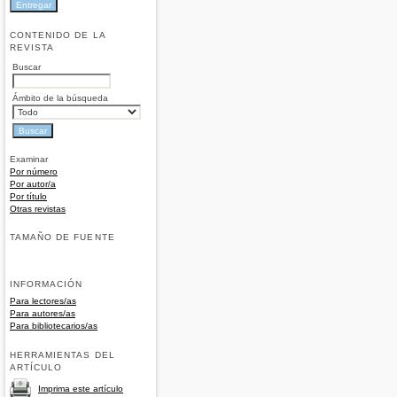
CONTENIDO DE LA
REVISTA
Buscar
Ámbito de la búsqueda
Examinar
Por número
Por autor/a
Por título
Otras revistas
TAMAÑO DE FUENTE
INFORMACIÓN
Para lectores/as
Para autores/as
Para bibliotecarios/as
HERRAMIENTAS DEL
ARTÍCULO
Imprima este artículo