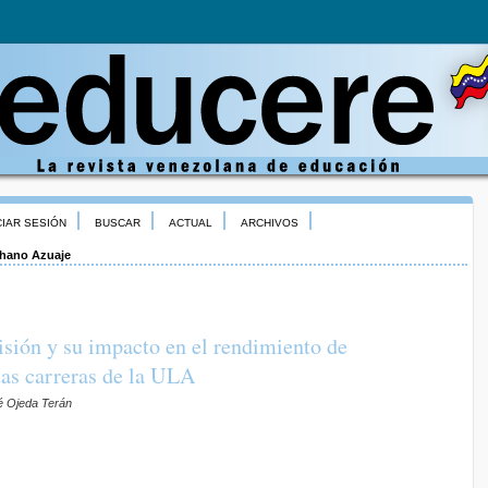
CIAR SESIÓN
BUSCAR
ACTUAL
ARCHIVOS
hano Azuaje
sión y su impacto en el rendimiento de
ntas carreras de la ULA
é Ojeda Terán