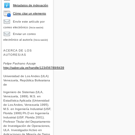
Metadatos de indexación
Cómo citar un elemento
Envíe este artículo por
correo electrónico
(Inicie sesión)
Enviar un correo
electrónico al autor/a
(Inicie sesión)
ACERCA DE LOS
AUTORES/AS
Felipe Pachano Azuaje
http://saber.ula.ve/handle/123456789/8439
Universidad de Los Andes (ULA)
Venezuela, República Bolivariana
de
Ingeniero de Sistemas (ULA,
Venezuela, 1989). M.S. en
Estadística Aplicada (Universidad
de Los Andes, Venezuela 1995).
M.S. en Ingeniería Industrial (USF,
Florida 1999) Ph.D en Ingeniería
Industrial (USF, Florida 2001).
Profesor Titular del Departamento
de Investigación de Operaciones,
ULA. Investigador Activo en
Aplicaciones de Minería de Datos