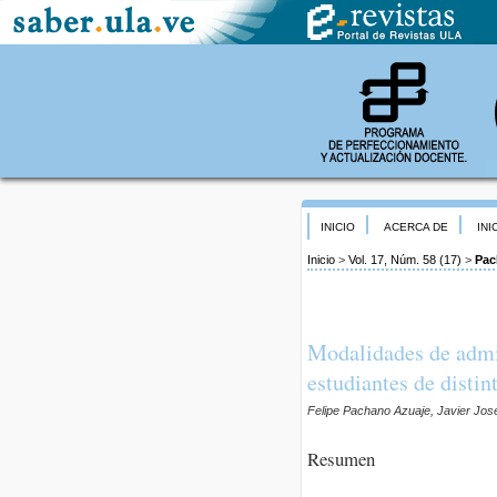
INICIO
ACERCA DE
INI
Inicio
>
Vol. 17, Núm. 58 (17)
>
Pac
Modalidades de admi
estudiantes de disti
Felipe Pachano Azuaje, Javier Jos
Resumen