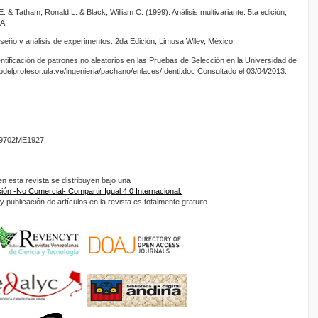
. & Tatham, Ronald L. & Black, William C. (1999). Análisis multivariante. 5ta edición,
A.
eño y análisis de experimentos. 2da Edición, Limusa Wiley, México.
ntificación de patrones no aleatorios en las Pruebas de Selección en la Universidad de
bdelprofesor.ula.ve/ingenieria/pachano/enlaces/Identi.doc Consultado el 03/04/2013.
9702ME1927
 esta revista se distribuyen bajo una
ón -No Comercial- Compartir Igual 4.0 Internacional.
 publicación de artículos en la revista es totalmente gratuito.