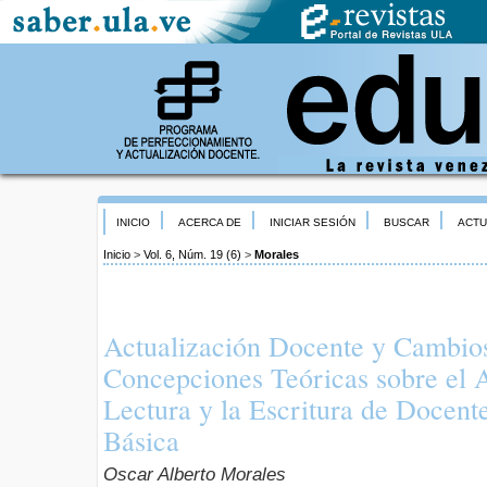
INICIO
ACERCA DE
INICIAR SESIÓN
BUSCAR
ACTU
Inicio
>
Vol. 6, Núm. 19 (6)
>
Morales
Actualización Docente y Cambios
Concepciones Teóricas sobre el A
Lectura y la Escritura de Docent
Básica
Oscar Alberto Morales