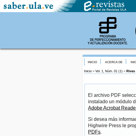
INICIO
ACERCA DE
INI
Inicio
>
Vol. 1, Núm. 01 (1)
>
Rivas
El archivo PDF selecc
instalado un módulo d
Adobe Acrobat Reade
Si desea más informac
Highwire Press le pro
PDFs
.