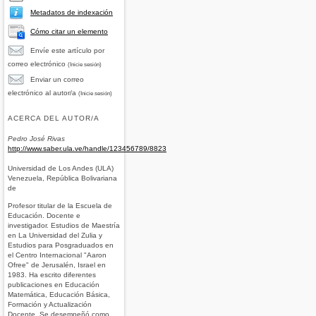
Metadatos de indexación
Cómo citar un elemento
Envíe este artículo por
correo electrónico
(Inicie sesión)
Enviar un correo
electrónico al autor/a
(Inicie sesión)
ACERCA DEL AUTOR/A
Pedro José Rivas
http://www.saber.ula.ve/handle/123456789/8823
Universidad de Los Andes (ULA)
Venezuela, República Bolivariana
de
Profesor titular de la Escuela de
Educación. Docente e
investigador. Estudios de Maestría
en La Universidad del Zulia y
Estudios para Posgraduados en
el Centro Internacional "Aaron
Ofree" de Jerusalén, Israel en
1983. Ha escrito diferentes
publicaciones en Educación
Matemática, Educación Básica,
Formación y Actualización
Docente. Se desempeñó como