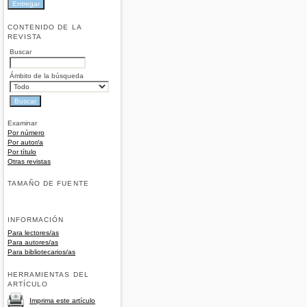
CONTENIDO DE LA
REVISTA
Buscar
Ámbito de la búsqueda
Examinar
Por número
Por autor/a
Por título
Otras revistas
TAMAÑO DE FUENTE
INFORMACIÓN
Para lectores/as
Para autores/as
Para bibliotecarios/as
HERRAMIENTAS DEL
ARTÍCULO
Imprima este artículo