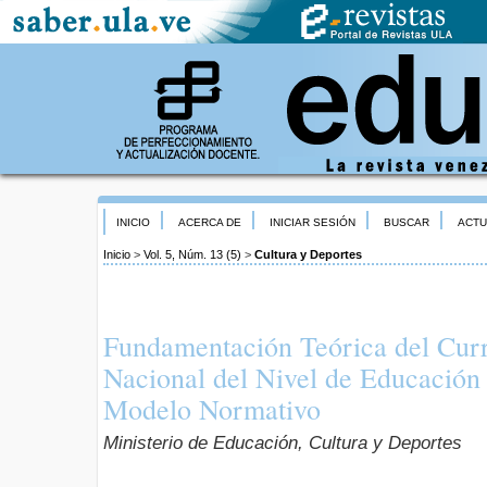
INICIO
ACERCA DE
INICIAR SESIÓN
BUSCAR
ACTU
Inicio
>
Vol. 5, Núm. 13 (5)
>
Cultura y Deportes
Fundamentación Teórica del Curr
Nacional del Nivel de Educación P
Modelo Normativo
Ministerio de Educación, Cultura y Deportes