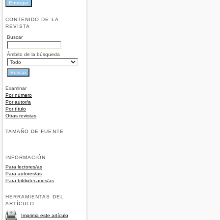
CONTENIDO DE LA
REVISTA
Buscar
Ámbito de la búsqueda
Examinar
Por número
Por autor/a
Por título
Otras revistas
TAMAÑO DE FUENTE
INFORMACIÓN
Para lectores/as
Para autores/as
Para bibliotecarios/as
HERRAMIENTAS DEL
ARTÍCULO
Imprima este artículo