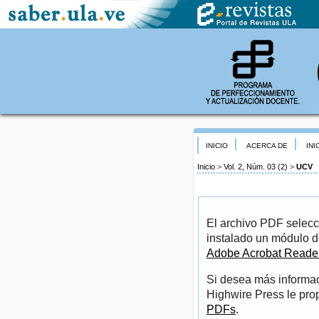
INICIO
ACERCA DE
INI
Inicio
>
Vol. 2, Núm. 03 (2)
>
UCV
El archivo PDF selecc
instalado un módulo d
Adobe Acrobat Reade
Si desea más informac
Highwire Press le pro
PDFs
.