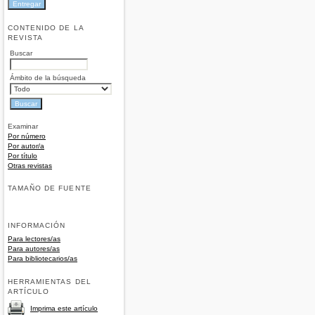
CONTENIDO DE LA
REVISTA
Buscar
Ámbito de la búsqueda
Examinar
Por número
Por autor/a
Por título
Otras revistas
TAMAÑO DE FUENTE
INFORMACIÓN
Para lectores/as
Para autores/as
Para bibliotecarios/as
HERRAMIENTAS DEL
ARTÍCULO
Imprima este artículo