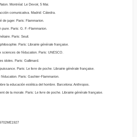
aton. Montréal: Le Devoir, 5 Mai.
acción comunicativa. Madrid: Cátedra.
lté de juger. Paris: Flammarion.
on pure. Paris: G. F.-Flammarion.
étaire. Paris: Seuil.
philosophie. Paris: Librairie générale française.
aux sciences de l’éducation. Paris: UNESCO.
s idoles. Paris: Gallimard.
puissance. Paris: Le livre de poche. Librairie générale française.
 l’éducation. Paris: Gashier-Flammarion.
 sobre la educación estética del hombre. Barcelona: Anthropos.
t de la morale. Paris: Le livre de poche. Librairie générale française.
9702ME1927