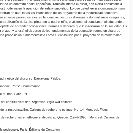
erior de un contexto social específico. También intento explicar, con cierta consistencia
 postmoderna en la aparición del relativismo ético. Lo que usted leerá a continuación son
entran en casi todas las intenciones de los proyectos de la modernidad educativa
bien en esos proyectos existen tendencias, lecturas diversas y dogmatismos integristas,
eralización de la disciplina con la cual el niño, el alumno, el estudiante, el educando o
ptible de aprender obligaciones, normas y deberes que lo insertarán en la sociedad. Es
 el aquí y ahora) el discurso de los fundamentos de la educación como un discurso
 una proposición fundamentalista como el construido por el proyecto de la modernidad.
dad y ética del discurso. Barcelona: Paidós.
comaque. Paris: Flammmarion.
e du non. Paris: P.U.F.
el espíritu científico. Argentina: Siglo XXI editores.
de la responsabilité. Cahiers de recherche éthique, No. 14. Montreal: Fides.
s de recherches en éthique et débats au Québec (1976-1996). Montreal: Cahiers de
a pédagogie. Paris: Éditions du Centurion.