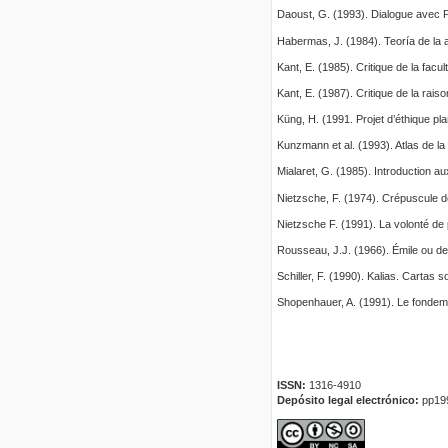
Daoust, G. (1993). Dialogue avec Pl
Habermas, J. (1984). Teoría de la 
Kant, E. (1985). Critique de la facu
Kant, E. (1987). Critique de la rais
Küng, H. (1991. Projet d’éthique plan
Kunzmann et al. (1993). Atlas de la 
Mialaret, G. (1985). Introduction 
Nietzsche, F. (1974). Crépuscule de
Nietzsche F. (1991). La volonté de 
Rousseau, J.J. (1966). Émile ou de
Schiller, F. (1990). Kalias. Cartas
Shopenhauer, A. (1991). Le fondemen
ISSN:
1316-4910
Depósito legal electrónico:
pp19