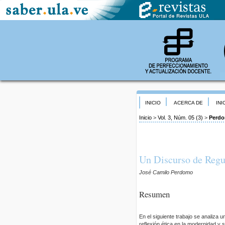
INICIO
ACERCA DE
INI
Inicio
>
Vol. 3, Núm. 05 (3)
>
Perd
Un Discurso de Regu
José Camilo Perdomo
Resumen
En el siguiente trabajo se analiza 
reflexión ética en la modernidad y