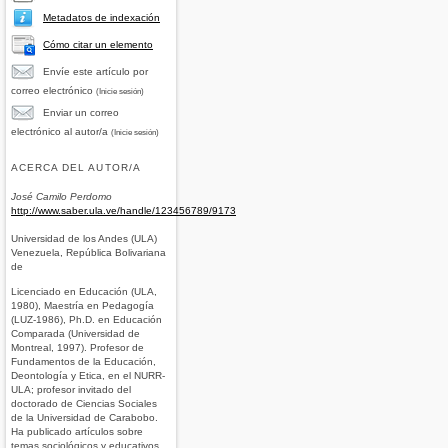
Metadatos de indexación
Cómo citar un elemento
Envíe este artículo por
correo electrónico
(Inicie sesión)
Enviar un correo
electrónico al autor/a
(Inicie sesión)
ACERCA DEL AUTOR/A
José Camilo Perdomo
http://www.saber.ula.ve/handle/123456789/9173
Universidad de los Andes (ULA)
Venezuela, República Bolivariana
de
Licenciado en Educación (ULA,
1980), Maestría en Pedagogía
(LUZ-1986), Ph.D. en Educación
Comparada (Universidad de
Montreal, 1997). Profesor de
Fundamentos de la Educación,
Deontología y Etica, en el NURR-
ULA; profesor invitado del
doctorado de Ciencias Sociales
de la Universidad de Carabobo.
Ha publicado artículos sobre
temas sociológicos y educativos