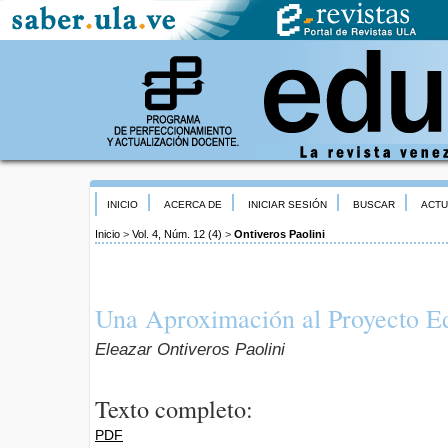
INICIO
ACERCA DE
INICIAR SESIÓN
BUSCAR
ACTU
Inicio
>
Vol. 4, Núm. 12 (4)
>
Ontiveros Paolini
Una Aproximación al Proyecto E
Eleazar Ontiveros Paolini
Texto completo:
PDF