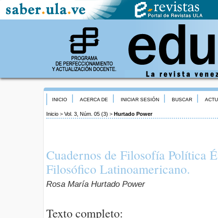
INICIO
ACERCA DE
INICIAR SESIÓN
BUSCAR
ACTU
Inicio
>
Vol. 3, Núm. 05 (3)
>
Hurtado Power
Cuadernos de Filosofía Política 
Filosófico Latinoamericano.
Rosa María Hurtado Power
Texto completo: