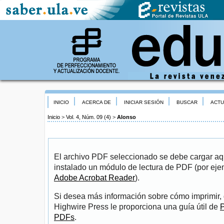
INICIO
ACERCA DE
INICIAR SESIÓN
BUSCAR
ACTU
Inicio
>
Vol. 4, Núm. 09 (4)
>
Alonso
El archivo PDF seleccionado se debe cargar aqu
instalado un módulo de lectura de PDF (por eje
Adobe Acrobat Reader
).
Si desea más información sobre cómo imprimir, 
Highwire Press le proporciona una guía útil de
P
PDFs
.