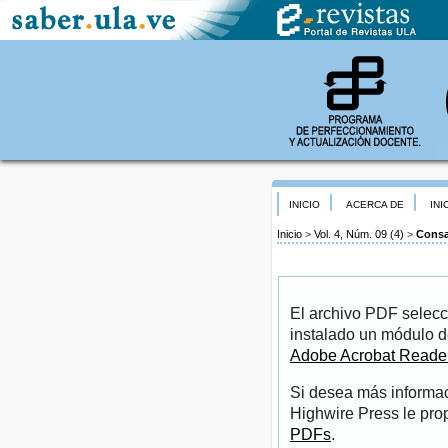
INICIO
ACERCA DE
INI
Inicio
>
Vol. 4, Núm. 09 (4)
>
Consa
El archivo PDF selecc
instalado un módulo d
Adobe Acrobat Reade
Si desea más informac
Highwire Press le pro
PDFs
.