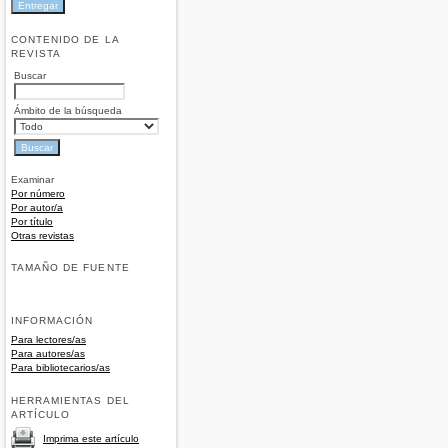
CONTENIDO DE LA
REVISTA
Buscar
Ámbito de la búsqueda
Examinar
Por número
Por autor/a
Por título
Otras revistas
TAMAÑO DE FUENTE
INFORMACIÓN
Para lectores/as
Para autores/as
Para bibliotecarios/as
HERRAMIENTAS DEL
ARTÍCULO
Imprima este artículo