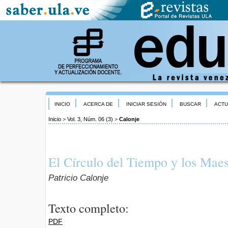
INICIO
ACERCA DE
INICIAR SESIÓN
BUSCAR
ACTU
Inicio
>
Vol. 3, Núm. 06 (3)
>
Calonje
El Círculo del Tiempo y los Maes
Patricio Calonje
Texto completo:
PDF