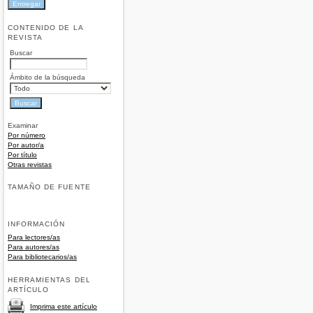
CONTENIDO DE LA
REVISTA
Buscar
Ámbito de la búsqueda
Examinar
Por número
Por autor/a
Por título
Otras revistas
TAMAÑO DE FUENTE
INFORMACIÓN
Para lectores/as
Para autores/as
Para bibliotecarios/as
HERRAMIENTAS DEL
ARTÍCULO
Imprima este artículo