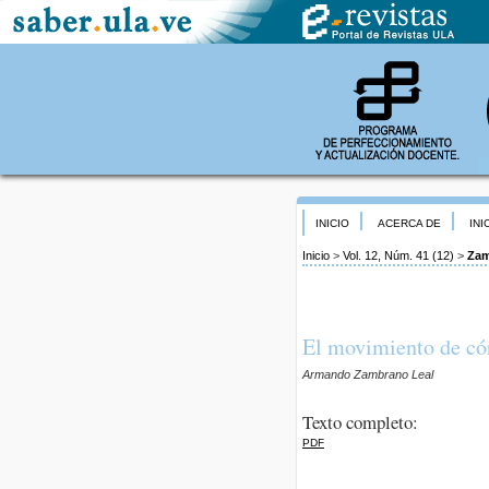
INICIO
ACERCA DE
INI
Inicio
>
Vol. 12, Núm. 41 (12)
>
Zam
El movimiento de cór
Armando Zambrano Leal
Texto completo:
PDF