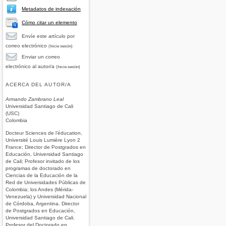
Metadatos de indexación
Cómo citar un elemento
Envíe este artículo por
correo electrónico
(Inicie sesión)
Enviar un correo
electrónico al autor/a
(Inicie sesión)
ACERCA DEL AUTOR/A
Armando Zambrano Leal
Universidad Santiago de Cali
(USC)
Colombia
Docteur Sciences de l’éducation,
Université Louis Lumière Lyon 2
France; Director de Postgrados en
Educación, Universidad Santiago
de Cali; Profesor invitado de los
programas de doctorado en
Ciencias de la Educación de la
Red de Universidades Públicas de
Colombia; los Andes (Mérida-
Venezuela) y Universidad Nacional
de Córdoba, Argentina. Director
de Postgrados en Educación,
Universidad Santiago de Cali.
Profesor del Doctorado en