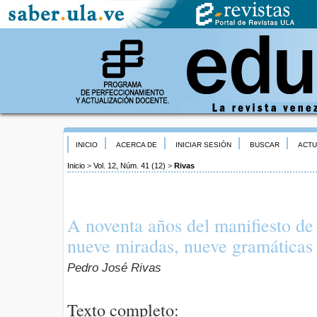
INICIO
ACERCA DE
INICIAR SESIÓN
BUSCAR
ACTU
Inicio
>
Vol. 12, Núm. 41 (12)
>
Rivas
A noventa años del manifiesto de
nueve miradas, nueve gramáticas
Pedro José Rivas
Texto completo: