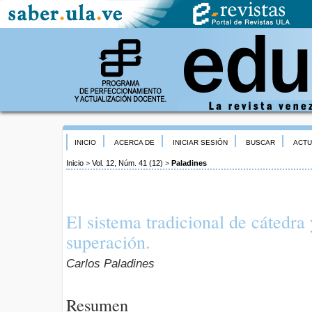
INICIO
ACERCA DE
INICIAR SESIÓN
BUSCAR
ACTU
Inicio
>
Vol. 12, Núm. 41 (12)
>
Paladines
El sistema tradicional de cátedra 
superación.
Carlos Paladines
Resumen