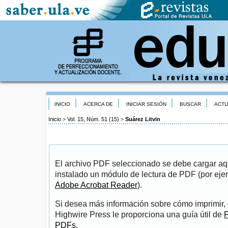
INICIO
ACERCA DE
INICIAR SESIÓN
BUSCAR
ACTU
Inicio
>
Vol. 15, Núm. 51 (15)
>
Suárez Litvin
El archivo PDF seleccionado se debe cargar aqu
instalado un módulo de lectura de PDF (por eje
Adobe Acrobat Reader
).
Si desea más información sobre cómo imprimir, 
Highwire Press le proporciona una guía útil de
P
PDFs
.