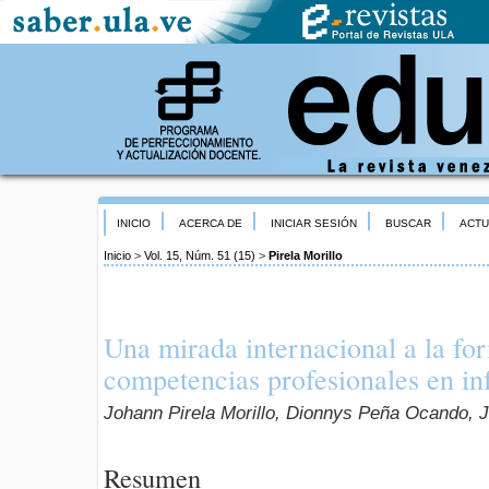
INICIO
ACERCA DE
INICIAR SESIÓN
BUSCAR
ACTU
Inicio
>
Vol. 15, Núm. 51 (15)
>
Pirela Morillo
Una mirada internacional a la fo
competencias profesionales en in
Johann Pirela Morillo, Dionnys Peña Ocando,
Resumen