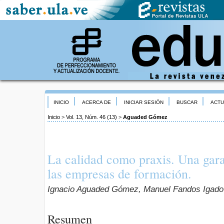
INICIO
ACERCA DE
INICIAR SESIÓN
BUSCAR
ACTU
Inicio
>
Vol. 13, Núm. 46 (13)
>
Aguaded Gómez
La calidad como praxis. Una gara
las empresas de formación.
Ignacio Aguaded Gómez, Manuel Fandos Igado
Resumen