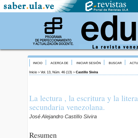
INICIO
ACERCA DE
INICIAR SESIÓN
BUSCAR
ACTU
Inicio
>
Vol. 13, Núm. 46 (13)
>
Castillo Sivira
La lectura , la escritura y la lite
secundaria venezolana.
José Alejandro Castillo Sivira
Resumen