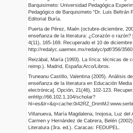
Barquisimeto: Universidad Pedagógica Experimen
Pedagógico de Barquisimeto “Dr. Luis Beltrán P
Editorial Buría.
Puerta de Pérez, Maén (octubre-diciembre, 200
enseñanza de la literatura: ¿Corazón o razón? 
4(11), 165-169. Recuperado el 10 de diciembre
http://redalyc.uaemex.mx/redalyc/pdf/356/3560
Reizábal, María (1993). La lírica: técnicas de 
reimp.). Madrid, España:Arco/Libros.
Truneanu Castillo, Valentina (2005). Análisis de
enseñanza de la literatura en Educación Media 
electrónica]. Opción, 21(46), 102-123. Recuper
enhttp://66.102.1.104/scholar?
hl=es&lr=&q=cache:0i42RZ_DnmMJ:www.serbi
Villanueva, María Magdalena, Inojosa, Luz del A
Carmen y Hernández de Cabrera, Belén (2002).
Literatura (3ra. ed.). Caracas: FEDUPEL.