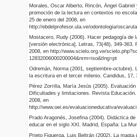
Morales, Oscar Alberto, Rincón, Ángel Gabriel
promoción de la lectura en contextos no escol
25 de enero del 2008, en
http://ebdelprofesor.ula.ve/odontologia/oscarula
Mostacero, Rudy (2006). Hacer pedagogía de l
[versión electrónica]. Letras, 73(48), 349-363.
2008, en http://www.scielo.org.ve/scielo.php?s
12832006000200004&nrm=iso&tlng=pt
Odremán, Norma (2001, septiembre-octubre). La 
la escritura en el tercer milenio. Candidus, 17,
Pérez Zorrilla, María Jesús (2005). Evaluación
Dificultades y limitaciones. Revista Educación
2008, en
http://www.oei.es/evaluacioneducativa/evaluac
Prado Aragonés, Josefina (2004). Didáctica de l
educar en el siglo XXI. Madrid, España: La Mur
Prieto Figueroa, Luis Beltrán (2002). La magia de