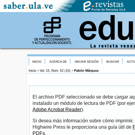
INICIO
ACERCA DE
INICIAR SESIÓN
BUSCAR
ACTU
Inicio
>
Vol. 15, Núm. 52 (15)
>
Pabón Márquez
El archivo PDF seleccionado se debe cargar aqu
instalado un módulo de lectura de PDF (por eje
Adobe Acrobat Reader
).
Si desea más información sobre cómo imprimir, 
Highwire Press le proporciona una guía útil de
P
PDFs
.